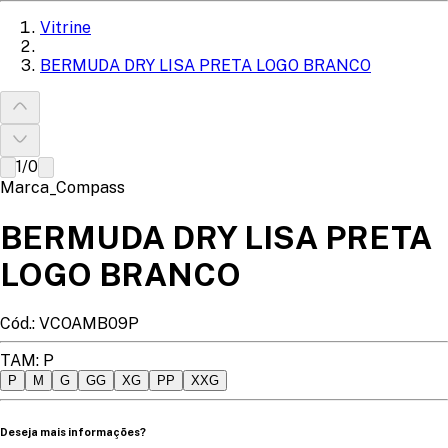
Vitrine
BERMUDA DRY LISA PRETA LOGO BRANCO
1
/
0
Marca_Compass
BERMUDA DRY LISA PRETA
LOGO BRANCO
Cód.:
VCOAMB09P
TAM
:
P
P
M
G
GG
XG
PP
XXG
Deseja mais informações?