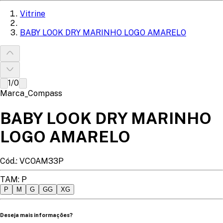
Vitrine
BABY LOOK DRY MARINHO LOGO AMARELO
1
/
0
Marca_Compass
BABY LOOK DRY MARINHO
LOGO AMARELO
Cód.:
VCOAM33P
TAM
:
P
P
M
G
GG
XG
Deseja mais informações?