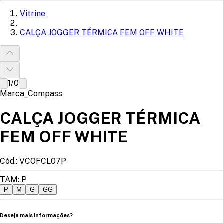
Vitrine
CALÇA JOGGER TÉRMICA FEM OFF WHITE
1
/
0
Marca_Compass
CALÇA JOGGER TÉRMICA
FEM OFF WHITE
Cód.:
VCOFCL07P
TAM
:
P
P
M
G
GG
Deseja mais informações?