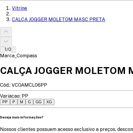
Vitrine
CALÇA JOGGER MOLETOM MASC PRETA
1
/
0
Marca_Compass
CALÇA JOGGER MOLETOM 
Cód.:
VCOAMCL06PP
Variacao
:
PP
PP
P
M
G
GG
XG
Deseja mais informações?
Nossos clientes possuem acesso exclusivo a preços, descon