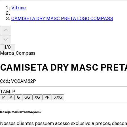
Vitrine
CAMISETA DRY MASC PRETA LOGO COMPASS
1
/
0
Marca_Compass
CAMISETA DRY MASC PRET
Cód.:
VCOAM82P
TAM
:
P
P
M
G
GG
XG
PP
XXG
Deseja mais informações?
Nossos clientes possuem acesso exclusivo a preços, descon