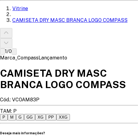
Vitrine
CAMISETA DRY MASC BRANCA LOGO COMPASS
1
/
0
Marca_Compass
Lançamento
CAMISETA DRY MASC
BRANCA LOGO COMPASS
Cód.:
VCOAM83P
TAM
:
P
P
M
G
GG
XG
PP
XXG
Deseja mais informações?