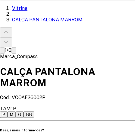
Vitrine
CALÇA PANTALONA MARROM
1
/
0
Marca_Compass
CALÇA PANTALONA
MARROM
Cód.:
VCOAF26002P
TAM
:
P
P
M
G
GG
Deseja mais informações?